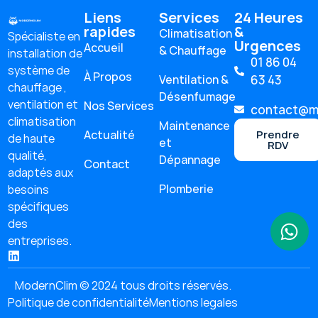
Liens
Services
24 Heures
rapides
&
Climatisation
Spécialiste en
Urgences
Accueil
& Chauffage
installation de
01 86 04
système de
À Propos
Ventilation &
63 43
chauffage ,
Désenfumage
ventilation et
Nos Services
contact@mo
climatisation
Maintenance
Actualité
Prendre
de haute
et
RDV
qualité,
Dépannage
Contact
adaptés aux
Plomberie
besoins
spécifiques
des
entreprises.
ModernClim © 2024 tous droits réservés.
Politique de confidentialité
Mentions legales